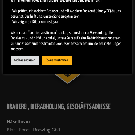
Wir verwenden Cookies auf unserer Website. Das beudetet für dich:
- Wir prüfen, mit welchem Browser und mit welchem Endgerät (Handy/PC) du uns
besuchst. Das hilft uns, unsere Seite zu optimieren.
- Wir zeigen dir Bilder von Instagram
Wenn du auf "Cookies zustimmen" klickst, stimmst du der Verwendung aller
Cookies zu - und hilfst uns dabei, unsere Seite auf deine Bedürfnisse anzupassen.
Du kannst aber auch bestimmten Cookies widersprechen und deine Einstellungen
anpassen.
Cookies anpassen
Cookies zustimmen
BRAUEREI, BIERABHOLUNG, GESCHÄFTSADRESSE
Häselbräu
Black Forest Brewing GbR