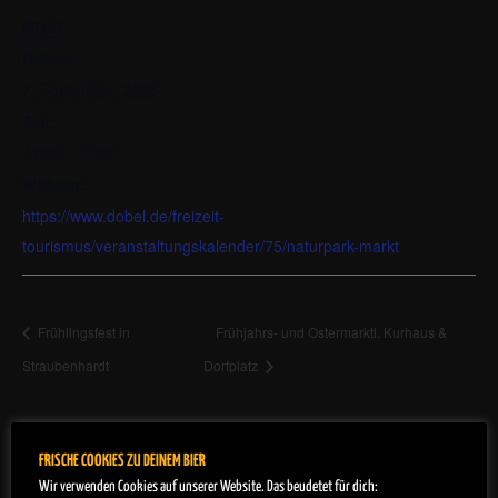
DETAILS
Datum:
7. September 2025
Zeit:
11:00 - 17:00
Website:
https://www.dobel.de/freizeit-
tourismus/veranstaltungskalender/75/naturpark-markt
Frühlingsfest in
Frühjahrs- und Ostermarktl. Kurhaus &
Straubenhardt
Dorfplatz
FRISCHE COOKIES ZU DEINEM BIER
Wir verwenden Cookies auf unserer Website. Das beudetet für dich: